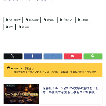
占い初心者
性格診断
感情線
手相占い
生命線
運勢
頭脳線
HOME
手相占い
初心者必見！手相占いの基本３線｜感情線・頭脳線・生命線の意味と性格診断
保存版！ルーン占い24文字の意味と出し
方｜早見表で恋愛も仕事もズバリ解説