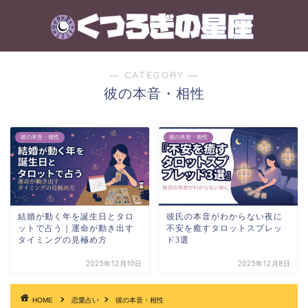
― CATEGORY ―
彼の本音・相性
彼の本音・相性
彼の本音・相性
結婚が動く年を誕生日とタロ
彼氏の本音がわからない夜に
ットで占う｜運命が動き出す
不安を癒すタロットスプレッ
タイミングの見極め方
ド3選
2025年12月10日
2025年12月8日
HOME
恋愛占い
彼の本音・相性