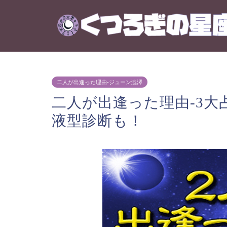
二人が出逢った理由-ジューン澁澤
二人が出逢った理由-3
液型診断も！