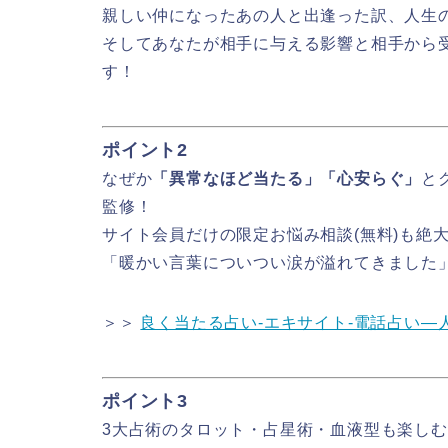
親しい仲になったあの人と出逢った訳、人生
そしてあなたが相手に与える影響と相手から
す！
ポイント2
なぜか
「異常なほど当たる」「心安らぐ」
と
監修！
サイト会員だけの限定お悩み相談(無料)も絶
「暖かい言葉についつい涙が溢れてきました
＞＞
良く当たる占い-エキサイト-電話占い―
ポイント3
3大占術のタロット・占星術・血液型も楽し