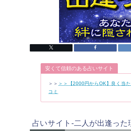
安くて信頼のある占いサイト
＞＞
＞＞【2000円からOK】良く当た
コミ
占いサイト-二人が出逢った